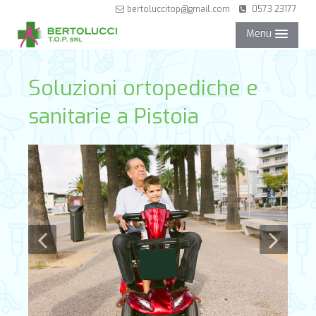
bertoluccitop@gmail.com
0573 23177
Menu
NEGOZIO
Soluzioni ortopediche e
sanitarie a Pistoia
SERVIZI
PARTNER
CONTATTI