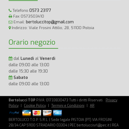
0573 23177
Telefono
Fax 0573503410
bertoluccitop@gmail.com
Email:
Indirizzo: Viale Frosini Attilio, 28, 51100 Pistoia
Orario negozio
dal
Lunedì
al
Venerdì
dalle 09:00 alle 13:00
dalle 15:30 alle 19:30
Sabato
dalle 09:00 alle 13:00
Bertolucci TOP
P.IVA: 01733830473 Tutti i diritti Riservati.
Privacy
Policy
|
Cookie Policy
|
Termini e Condizioni
|
AR
BERTOLUCCI T.O.P. S.R.L. | Sede legale PISTOIA (PT) VIA FROSINI
28/34 CAP 51100 STRADARIO 03304 | PEC bertoluccisrl@pec.it | REA