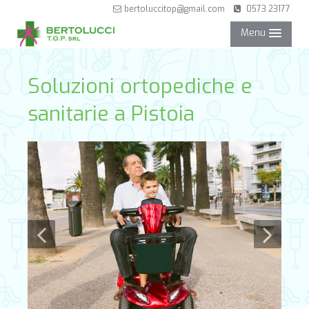
bertoluccitop@gmail.com
0573 23177
Menu
NEGOZIO
Soluzioni ortopediche e
sanitarie a Pistoia
SERVIZI
PARTNER
CONTATTI