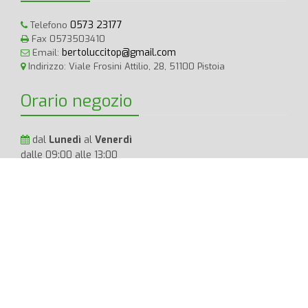
0573 23177
Telefono
Fax 0573503410
bertoluccitop@gmail.com
Email:
Indirizzo: Viale Frosini Attilio, 28, 51100 Pistoia
Orario negozio
dal
Lunedì
al
Venerdì
dalle 09:00 alle 13:00
dalle 15:30 alle 19:30
Sabato
dalle 09:00 alle 13:00
Bertolucci TOP
P.IVA: 01733830473 Tutti i diritti Riservati.
Privacy
Policy
|
Cookie Policy
|
Termini e Condizioni
|
AR
BERTOLUCCI T.O.P. S.R.L. | Sede legale PISTOIA (PT) VIA FROSINI
28/34 CAP 51100 STRADARIO 03304 | PEC bertoluccisrl@pec.it | REA