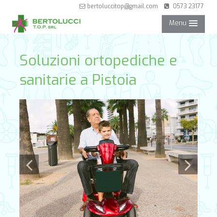
bertoluccitop@gmail.com
0573 23177
Menu
NEGOZIO
Soluzioni ortopediche e
sanitarie a Pistoia
SERVIZI
PARTNER
CONTATTI