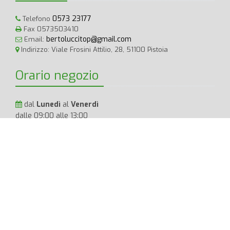
0573 23177
Telefono
Fax 0573503410
bertoluccitop@gmail.com
Email:
Indirizzo: Viale Frosini Attilio, 28, 51100 Pistoia
Orario negozio
dal
Lunedì
al
Venerdì
dalle 09:00 alle 13:00
dalle 15:30 alle 19:30
Sabato
dalle 09:00 alle 13:00
Bertolucci TOP
P.IVA: 01733830473 Tutti i diritti Riservati.
Privacy
Policy
|
Cookie Policy
|
Termini e Condizioni
|
AR
BERTOLUCCI T.O.P. S.R.L. | Sede legale PISTOIA (PT) VIA FROSINI
28/34 CAP 51100 STRADARIO 03304 | PEC bertoluccisrl@pec.it | REA