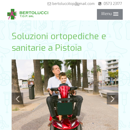
bertoluccitop@gmail.com
0573 23177
Menu
NEGOZIO
Soluzioni ortopediche e
sanitarie a Pistoia
SERVIZI
PARTNER
CONTATTI