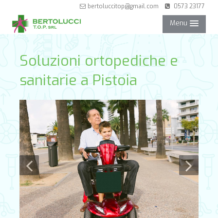
bertoluccitop@gmail.com
0573 23177
Menu
NEGOZIO
Soluzioni ortopediche e
sanitarie a Pistoia
SERVIZI
PARTNER
CONTATTI