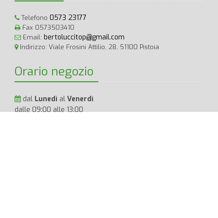
0573 23177
Telefono
Fax 0573503410
bertoluccitop@gmail.com
Email:
Indirizzo: Viale Frosini Attilio, 28, 51100 Pistoia
Orario negozio
dal
Lunedì
al
Venerdì
dalle 09:00 alle 13:00
dalle 15:30 alle 19:30
Sabato
dalle 09:00 alle 13:00
Bertolucci TOP
P.IVA: 01733830473 Tutti i diritti Riservati.
Privacy
Policy
|
Cookie Policy
|
Termini e Condizioni
|
AR
BERTOLUCCI T.O.P. S.R.L. | Sede legale PISTOIA (PT) VIA FROSINI
28/34 CAP 51100 STRADARIO 03304 | PEC bertoluccisrl@pec.it | REA