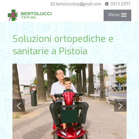
bertoluccitop@gmail.com
0573 23177
Menu
NEGOZIO
Soluzioni ortopediche e
sanitarie a Pistoia
SERVIZI
PARTNER
CONTATTI