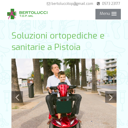
bertoluccitop@gmail.com
0573 23177
Menu
NEGOZIO
Soluzioni ortopediche e
sanitarie a Pistoia
SERVIZI
PARTNER
CONTATTI