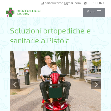
bertoluccitop@gmail.com
0573 23177
Menu
NEGOZIO
Soluzioni ortopediche e
sanitarie a Pistoia
SERVIZI
PARTNER
CONTATTI