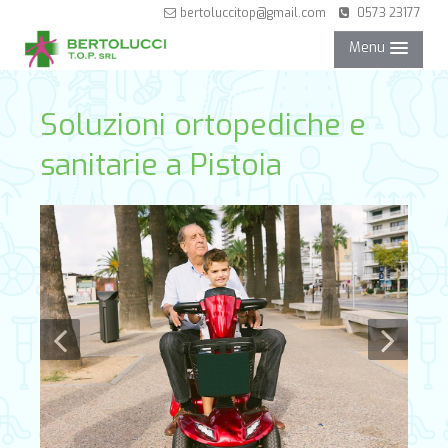
bertoluccitop@gmail.com
0573 23177
Menu
NEGOZIO
Soluzioni ortopediche e
sanitarie a Pistoia
SERVIZI
PARTNER
CONTATTI