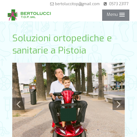
bertoluccitop@gmail.com
0573 23177
Menu
NEGOZIO
Soluzioni ortopediche e
sanitarie a Pistoia
SERVIZI
PARTNER
CONTATTI