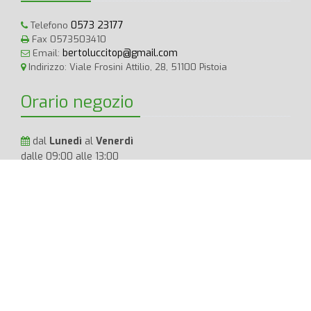
0573 23177
Telefono
Fax 0573503410
bertoluccitop@gmail.com
Email:
Indirizzo: Viale Frosini Attilio, 28, 51100 Pistoia
Orario negozio
dal
Lunedì
al
Venerdì
dalle 09:00 alle 13:00
dalle 15:30 alle 19:30
Sabato
dalle 09:00 alle 13:00
Bertolucci TOP
P.IVA: 01733830473 Tutti i diritti Riservati.
Privacy
Policy
|
Cookie Policy
|
Termini e Condizioni
|
AR
BERTOLUCCI T.O.P. S.R.L. | Sede legale PISTOIA (PT) VIA FROSINI
28/34 CAP 51100 STRADARIO 03304 | PEC bertoluccisrl@pec.it | REA