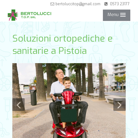
bertoluccitop@gmail.com
0573 23177
Menu
NEGOZIO
Soluzioni ortopediche e
sanitarie a Pistoia
SERVIZI
PARTNER
CONTATTI