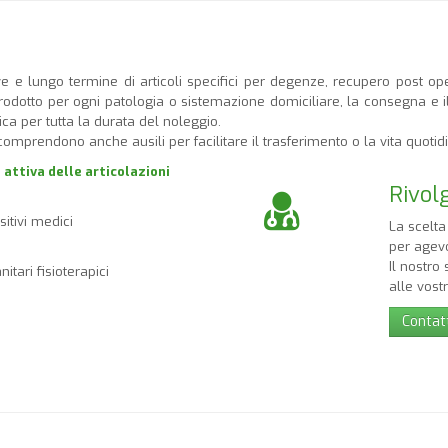
e e lungo termine di articoli specifici per degenze, recupero post operat
 prodotto per ogni patologia o sistemazione domiciliare, la consegna e i
ca per tutta la durata del noleggio.
omprendono anche ausili per facilitare il trasferimento o la vita quotidi
attiva delle articolazioni
Rivolg
itivi medici
La scelta
per agevo
Il nostro
itari fisioterapici
alle vost
Contat