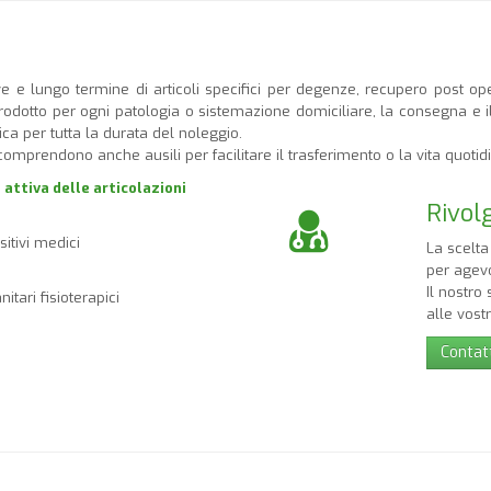
e e lungo termine di articoli specifici per degenze, recupero post operat
 prodotto per ogni patologia o sistemazione domiciliare, la consegna e i
ca per tutta la durata del noleggio.
omprendono anche ausili per facilitare il trasferimento o la vita quotidi
attiva delle articolazioni
Rivolg
itivi medici
La scelta
per agevo
Il nostro
itari fisioterapici
alle vost
Contat